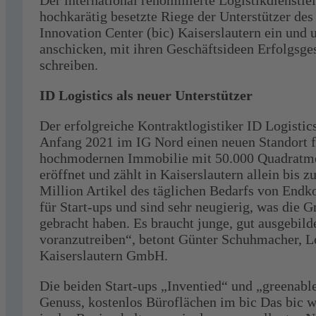
Der international renommierte Logistikdienstleis
hochkarätig besetzte Riege der Unterstützer de
Innovation Center (bic) Kaiserslautern ein und u
anschicken, mit ihren Geschäftsideen Erfolgsge
schreiben.
ID Logistics als neuer Unterstützer
Der erfolgreiche Kontraktlogistiker ID Logistic
Anfang 2021 im IG Nord einen neuen Standort 
hochmodernen Immobilie mit 50.000 Quadratme
eröffnet und zählt in Kaiserslautern allein bis z
Million Artikel des täglichen Bedarfs von Endk
für Start-ups und sind sehr neugierig, was die 
gebracht haben. Es braucht junge, gut ausgebild
voranzutreiben“, betont Günter Schuhmacher, Le
Kaiserslautern GmbH.
Die beiden Start-ups „Inventied“ und „greenabl
Genuss, kostenlos Büroflächen im bic Das bic wi