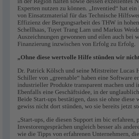
in der Region halten sowie dessen exzellentes 
Experten nutzen zu können. „Inventied“ hat ein
von Einsatzmaterial für das Technische Hilfsw
Effizienz der Bergungsarbeit des THW in hohem
Schellhaas, Tuyet Trang Lam und Markus Weidm
Auszeichnungen gewonnen und eilen auch bei wi
Finanzierung inzwischen von Erfolg zu Erfolg.
„Ohne diese wertvolle Hilfe stünden wir nicht
Dr. Patrick Kölsch und seine Mitstreiter Lucas
Schiller von „greenable“ haben eine Software e
industrieller Produkte transparent machen und i
Ebenfalls eine Geschäftsidee, in der unglaublich
Beide Start-ups bestätigen, dass sie ohne dies
gewiss nicht dort stünden, wo sie bereits jetzt s
„Start-ups, die diesen Support im bic erfahren, 
Investorengesprächen ungleich besser als andere
wie die Tipps von erfahrenen Unternehmern, die