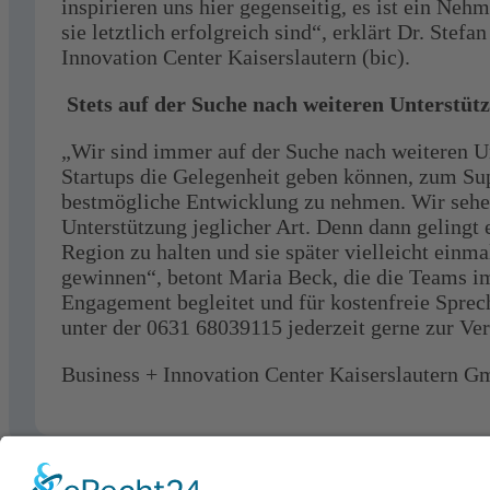
inspirieren uns hier gegenseitig, es ist ein Neh
sie letztlich erfolgreich sind“, erklärt Dr. Stef
Innovation Center Kaiserslautern (bic).
Stets auf der Suche nach weiteren Unterstüt
„Wir sind immer auf der Suche nach weiteren Un
Startups die Gelegenheit geben können, zum S
bestmögliche Entwicklung zu nehmen. Wir sehen
Unterstützung jeglicher Art. Denn dann gelingt e
Region zu halten und sie später vielleicht einmal
gewinnen“, betont Maria Beck, die die Teams i
Engagement begleitet und für kostenfreie Spre
unter der 0631 68039115 jederzeit gerne zur Ver
Business + Innovation Center Kaiserslautern 