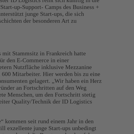
ter ID Logistics reiht sich künftig in die
s Start-up-Support- Camps des Business +
nterstützt junge Start-ups, die sich
schichten der besonderen Art zu
s mit Stammsitz in Frankreich hatte
für den E-Commerce in einer
tern Nutzfläche inklusive Mezzanine
u 600 Mitarbeiter. Hier werden bis zu eine
onsumenten gelagert. „Wir haben ein Herz
Gründer an Fortschritten auf den Weg
ete Menschen, um den Fortschritt stetig
iter Quality/Technik der ID Logistics
e“ kommen seit rund einem Jahr in den
ll exzellente junge Start-ups unbedingt