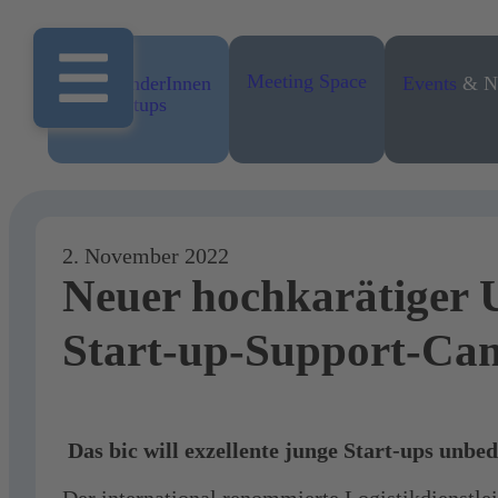
Meeting Space
Für GründerInnen
Events
& N
und Startups
2. November 2022
Neuer hochkarätiger U
Start-up-Support-Ca
Das bic will exzellente junge Start-ups unbed