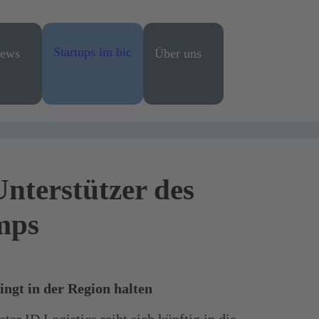
Startups im bic
ews
Über uns
nterstützer des
mps
ingt in der Region halten