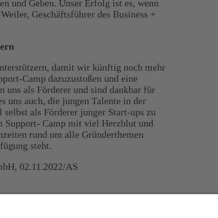
men und Geben. Unser Erfolg ist es, wenn
an Weiler, Geschäftsführer des Business +
zern
terstützern, damit wir künftig noch mehr
upport-Camp dazuzustoßen und eine
 uns als Förderer und sind dankbar für
s uns auch, die jungen Talente in der
 selbst als Förderer junger Start-ups zu
m Support- Camp mit viel Herzblut und
chzeiten rund um alle Gründerthemen
fügung steht.
GmbH, 02.11.2022/AS