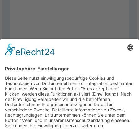
1
2
…
10
Nächste Seite
→
Business + Innovation Center Kaiserslautern GmbH
Trippstadter Str. 110, 67663 Kaiserslautern
Impressum
Datenschutz
AGB
Erklärung zur Barrierefreiheit
Anfahrt
English