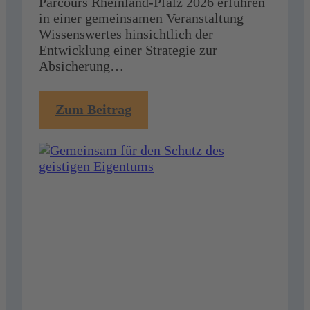
Parcours Rheinland-Pfalz 2026 erfuhren
in einer gemeinsamen Veranstaltung
Wissenswertes hinsichtlich der
Entwicklung einer Strategie zur
Absicherung…
:
Zum Beitrag
Gemeinsam
für
den
Schutz
des
geistigen
Eigentums