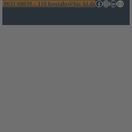
Facebook
Instagram
Linked
Link
0631 68039 – 110
kontakt@bic-kl.de