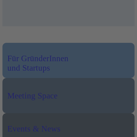
Für GründerInnen
und Startups
Meeting Space
Events & News