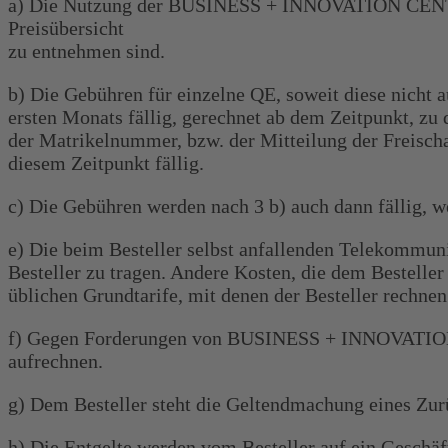
a) Die Nutzung der BUSINESS + INNOVATION CENTER -
Preisübersicht
zu entnehmen sind.
b) Die Gebühren für einzelne QE, soweit diese nicht 
ersten Monats fällig, gerechnet ab dem Zeitpunkt, z
der Matrikelnummer, bzw. der Mitteilung der Freischa
diesem Zeitpunkt fällig.
c) Die Gebühren werden nach 3 b) auch dann fällig, w
e) Die beim Besteller selbst anfallenden Telekommuni
Besteller zu tragen. Andere Kosten, die dem Bestell
üblichen Grundtarife, mit denen der Besteller rechnen
f) Gegen Forderungen von BUSINESS + INNOVATION CE
aufrechnen.
g) Dem Besteller steht die Geltendmachung eines Zurü
h) Die Entgelte werden vom Besteller auf ein Geschäft