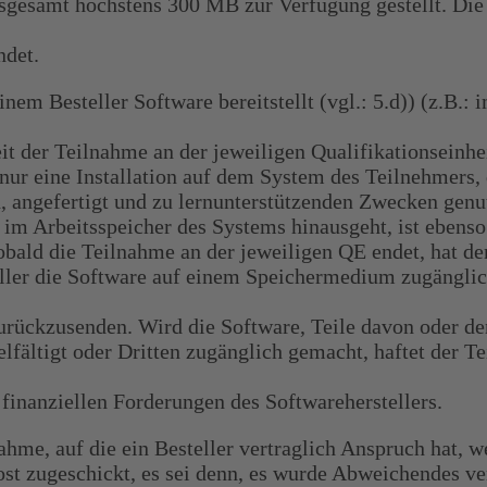
nsgesamt höchstens 300 MB zur Verfügung gestellt. Die
ndet.
esteller Software bereitstellt (vgl.: 5.d)) (z.B.: 
eit der Teilnahme an der jeweiligen Qualifikationseinh
nur eine Installation auf dem System des Teilnehmers,
 angefertigt und zu lernunterstützenden Zwecken genutz
im Arbeitsspeicher des Systems hinausgeht, ist ebenso
bald die Teilnahme an der jeweiligen QE endet, hat der
ller die Software auf einem Speichermedium zugängli
zusenden. Wird die Software, Teile davon oder der 
vielfältigt oder Dritten zugänglich gemacht, haftet
finanziellen Forderungen des Softwareherstellers.
hme, auf die ein Besteller vertraglich Anspruch hat, w
t zugeschickt, es sei denn, es wurde Abweichendes vere