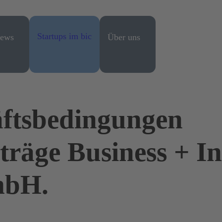
Startups im bic
ews
Über uns
äftsbedingungen
räge Business + I
mbH.