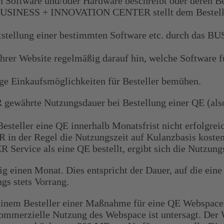
 Software und/oder Hardware beschreibt oder deren Ben
s BUSINESS + INNOVATION CENTER stellt dem Besteller
ereitstellung einer bestimmten Software etc. durch 
 Website regelmäßig darauf hin, welche Software fü
inkaufsmöglichkeiten für Besteller bemühen.
rte Nutzungsdauer bei Bestellung einer QE (also de
esteller eine QE innerhalb Monatsfrist nicht erfolgre
der Regel die Nutzungszeit auf Kulanzbasis kostenl
ice als eine QE bestellt, ergibt sich die Nutzungsd
ßig einen Monat. Dies entspricht der Dauer, auf die ei
gs stets Vorrang.
Besteller einer Maßnahme für eine QE Webspace zur V
merzielle Nutzung des Webspace ist untersagt. Der We