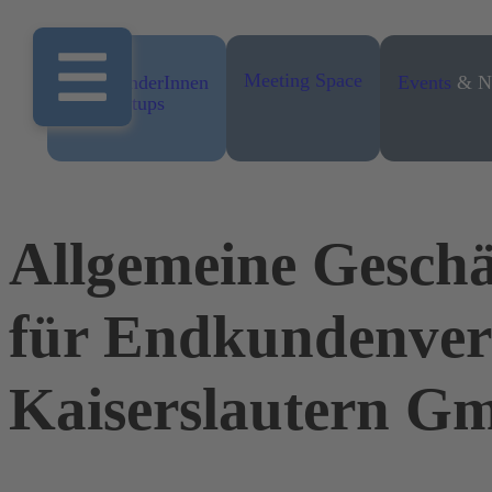
Meeting Space
Für GründerInnen
Events
& N
und Startups
Allgemeine Gesch
für Endkundenvert
Kaiserslautern G