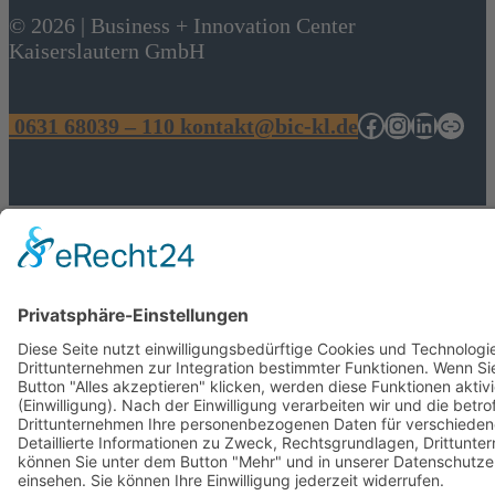
© 2026 | Business + Innovation Center
Kaiserslautern GmbH
Facebook
Instagram
Linked
Link
0631 68039 – 110
kontakt@bic-kl.de