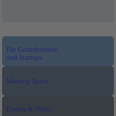
Für GründerInnen
und Startups
Meeting Space
Events & News