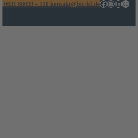
Facebook
Instagram
Linked
Link
0631 68039 – 110
kontakt@bic-kl.de